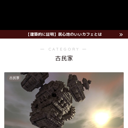
【建築的に証明】居心地のいいカフェとは
― CATEGORY ―
古民家
古民家